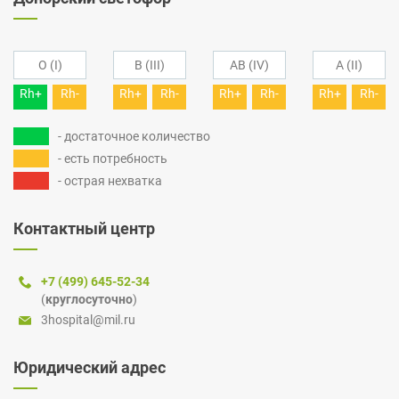
O (I)
B (III)
AB (IV)
A (II)
Rh+
Rh-
Rh+
Rh-
Rh+
Rh-
Rh+
Rh-
- достаточное количество
- есть потребность
- острая нехватка
Контактный центр
+7 (499) 645-52-34
(
круглосуточно
)
3hospital@mil.ru
Юридический адрес