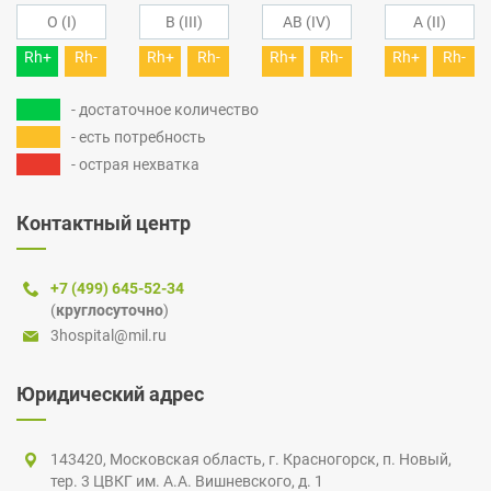
O (I)
B (III)
AB (IV)
A (II)
Rh+
Rh-
Rh+
Rh-
Rh+
Rh-
Rh+
Rh-
- достаточное количество
- есть потребность
- острая нехватка
Контактный центр
+7 (499) 645-52-34
(
круглосуточно
)
3hospital@mil.ru
Юридический адрес
143420, Московская область,
г. Красногорск
,
п. Новый
,
тер. 3 ЦВКГ
им.
А.А. Вишневского
, д. 1