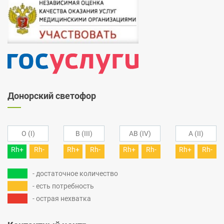
Донорский светофор
O (I)
B (III)
AB (IV)
A (II)
Rh+
Rh-
Rh+
Rh-
Rh+
Rh-
Rh+
Rh-
- достаточное количество
- есть потребность
- острая нехватка