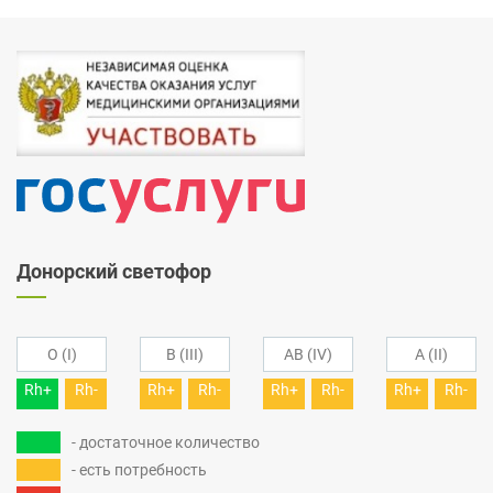
Донорский светофор
O (I)
B (III)
AB (IV)
A (II)
Rh+
Rh-
Rh+
Rh-
Rh+
Rh-
Rh+
Rh-
- достаточное количество
- есть потребность